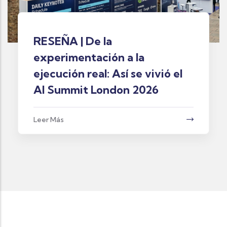
Leer Más
la
ión a la
: Así se vivió el
ondon 2026