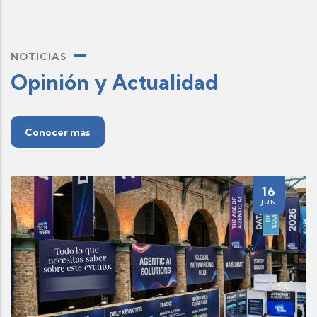
NOTICIAS
Opinión y Actualidad
Conocer más
16
JUN
RESEÑA | R
DIGITAL: Col
consolida el
'Sociedad de