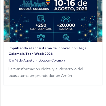
08 al 10 de Julio
-
Ber
El desarrollo de s
tecnológica cont
sistema de innovación: Llega
ek 2026
Bogota-Colombia
digital y el desarrollo del
endedor en Améri