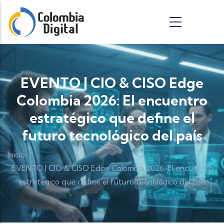
Pasar al contenido principal
EVENTO | CIO & CISO Edge
Colombia 2026: El encuentro
estratégico que define el
futuro tecnológico del país
Inicio
/
EVENTO | CIO & CISO Edge Colombia 2026: El encuentro
estratégico que define el futuro tecnológico del país