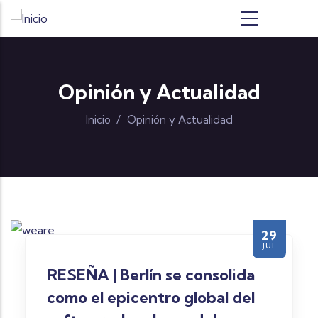
Pasar al contenido principal
Opinión y Actualidad
Inicio
/
Opinión y Actualidad
29
JUL
RESEÑA | Berlín se consolida
como el epicentro global del