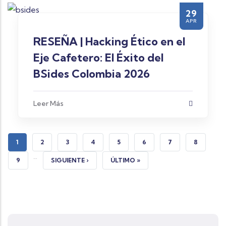
29
APR
RESEÑA | Hacking Ético en el
Eje Cafetero: El Éxito del
BSides Colombia 2026
Leer Más
PÁGINA ACTUAL
PÁGINA
PÁGINA
PÁGINA
PÁGINA
PÁGINA
PÁGINA
PÁGINA
1
2
3
4
5
6
7
8
…
PÁGINA
SIGUIENTE PÁGINA
ÚLTIMA PÁGINA
9
SIGUIENTE ›
ÚLTIMO »