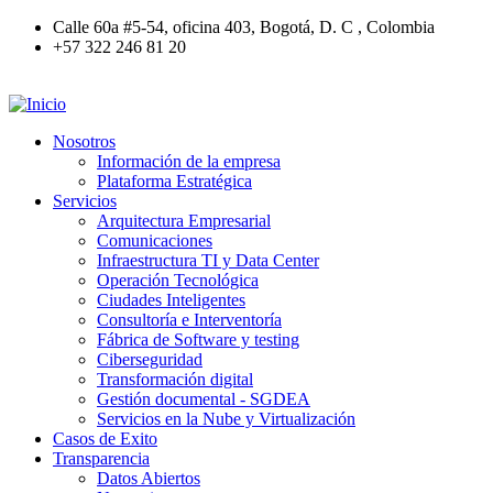
Pasar
Calle 60a #5-54, oficina 403, Bogotá, D. C , Colombia
al
+57 322 246 81 20
contenido
principal
Nosotros
Información de la empresa
Main
Plataforma Estratégica
navigation
Servicios
Arquitectura Empresarial
Comunicaciones
Infraestructura TI y Data Center
Operación Tecnológica
Ciudades Inteligentes
Consultoría e Interventoría
Fábrica de Software y testing
Ciberseguridad
Transformación digital
Gestión documental - SGDEA
Servicios en la Nube y Virtualización
Casos de Exito
Transparencia
Datos Abiertos