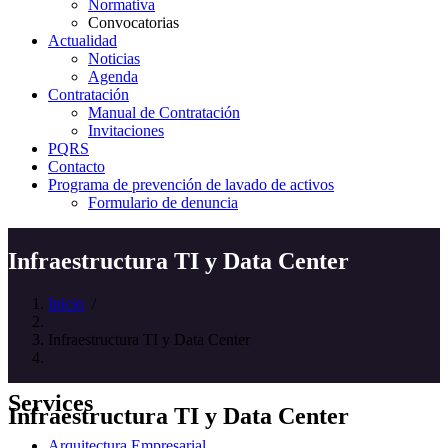
Normativa
Convocatorias
Actualidad
Noticias
Agenda
Contratación
Manual de Contratación
Invitaciones
PQRS
Contacto
Programa de prevención de lavado de activos
Formulario de denuncia
Infraestructura TI y Data Center
Inicio
/
Infraestructura TI y Data Center
Services
Infraestructura TI y Data Center
Arquitectura Empresarial