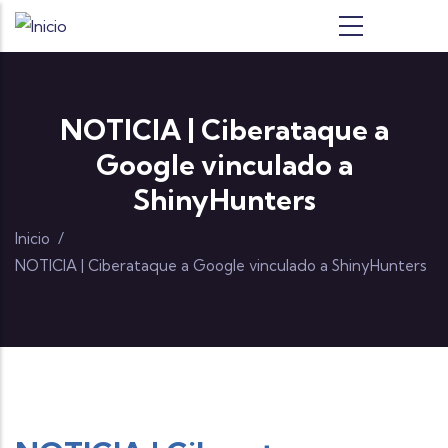
Pasar al contenido principal
NOTICIA | Ciberataque a
Google vinculado a
ShinyHunters
Inicio
/
NOTICIA | Ciberataque a Google vinculado a ShinyHunters