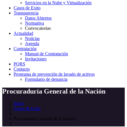
Servicios en la Nube y Virtualización
Casos de Exito
Transparencia
Datos Abiertos
Normativa
Convocatorias
Actualidad
Noticias
Agenda
Contratación
Manual de Contratación
Invitaciones
PQRS
Contacto
Programa de prevención de lavado de activos
Formulario de denuncia
Procuraduría General de la Nación
Inicio
/
Casos de Exito
/
Procuraduría General de la Nación