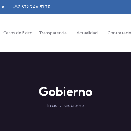
ia
+57 322 246 81 20
Casos de Exito
Transparencia
Actualidad
Contrataci
Gobierno
Inicio
/
Gobierno