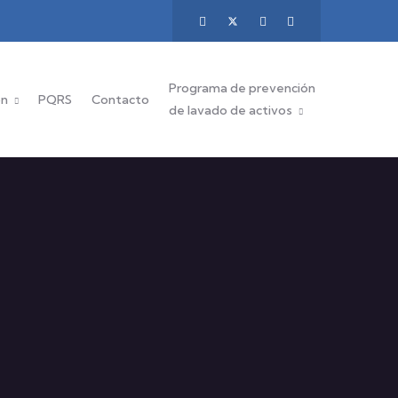
Programa de prevención
ón
PQRS
Contacto
de lavado de activos