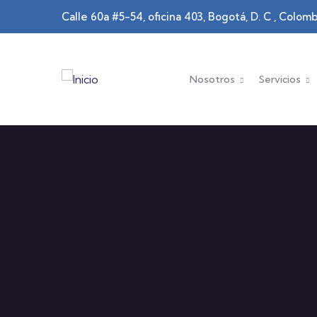
Pasar al contenido principal
Calle 60a #5-54, oficina 403, Bogotá, D. C , Colomb
Main navigation
Nosotros
Servicios