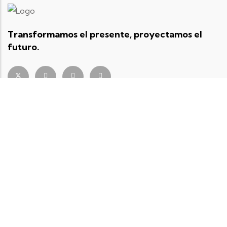
Transformamos el presente, proyectamos el
futuro.
Contacto
Calle 60a #5-54, oficina 403, Bogotá, D. C , Colombia.
ccd@colombiadigital.net
+57 322 246 81 20